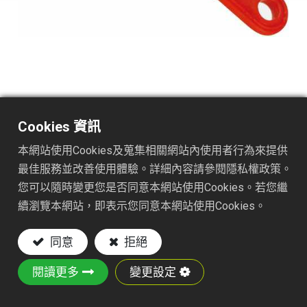
TS1500JP
Cookies 資訊
DESC. :
本網站使用Cookies及蒐集相關網站內使用者行為來提供
PATIO WEEDER
最佳服務並改善使用體驗。詳細內容請參閱隱私權政策。
RED PP HANDLE W/PVC POUCH
您可以隨時變更您是否同意本網站使用Cookies。若您繼
續瀏覽本網站，即表示您同意本網站使用Cookies。
Key Features:
同意
拒絕
Material: S50C carbon steel blade with heat
treatment
閱讀更多
變更設定
With a sharp and narrow edge, this crack
weeder can easily pick out grass and weeds