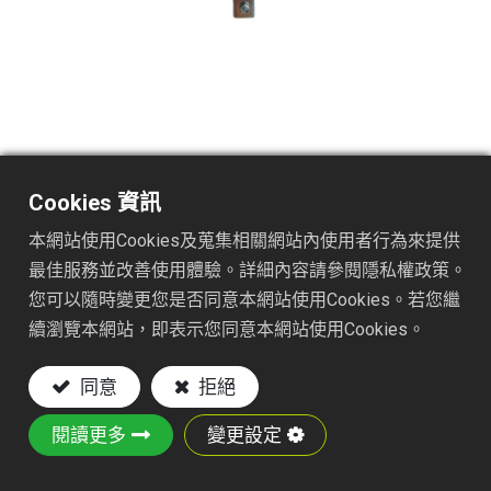
2424W
Cookies 資訊
產品描述 : 24齒24英吋彈簧鋼線耙
產品特色 :
本網站使用Cookies及蒐集相關網站內使用者行為來提供
最佳服務並改善使用體驗。詳細內容請參閱隱私權政策。
24齒24英吋彈簧鋼線耙
您可以隨時變更您是否同意本網站使用Cookies。若您繼
材質：由鋼線與鐵板製作
續瀏覽本網站，即表示您同意本網站使用Cookies。
24 吋寬耙頭 —每次耙理覆蓋範圍更大，有效減
少工作時間
同意
拒絕
24齒耐用鋼線 —堅固、防鏽的耙齒，提供高效
耙理與持久使用
閱讀更多
變更設定
4.5mm鍍鉻彈簧支撐
表面粉體烤漆:防鏽