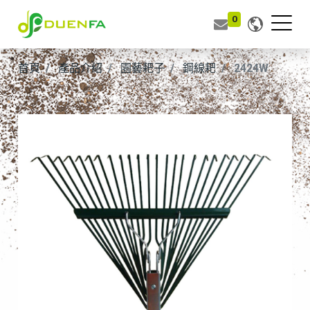
0
首頁
產品介紹
園藝耙子
鋼線耙
2424W