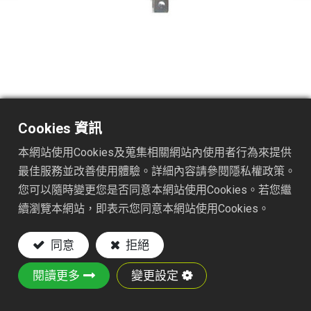
2422W
產品描述 : 22齒22英吋彈簧鋼線耙
Cookies 資訊
產品特色 :
本網站使用Cookies及蒐集相關網站內使用者行為來提供
材質：由鋼線與鐵板製作
最佳服務並改善使用體驗。詳細內容請參閱隱私權政策。
22 吋寬耙頭 —每次耙理覆蓋範圍更大，有效減
您可以隨時變更您是否同意本網站使用Cookies。若您繼
少工作時間
續瀏覽本網站，即表示您同意本網站使用Cookies。
22齒耐用鋼線 —堅固、防鏽的耙齒，提供高效
耙理與持久使用
同意
拒絕
4.5mm鍍鉻彈簧支撐
表面粉體烤漆 : 防鏽
閱讀更多
變更設定
安裝：兼容15/16"標準長柄（不含手柄）
四季皆宜 —適合清理落葉、草屑、園藝雜物等