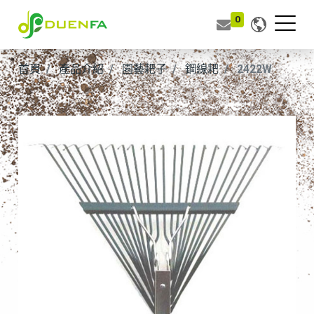
0
首頁
產品介紹
園藝耙子
鋼線耙
2422W