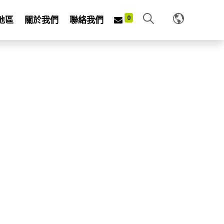
0
地區
關於我們
聯絡我們
5A048
EL HOE RAKE
UM HANDLE and PP GRIP
 STAINLESS STEEL