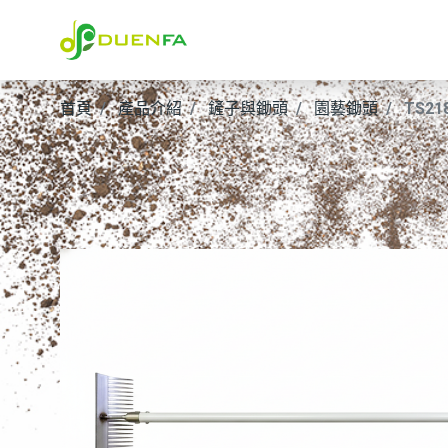
首頁
產品介紹
鏟子與鋤頭
園藝鋤頭
TS21