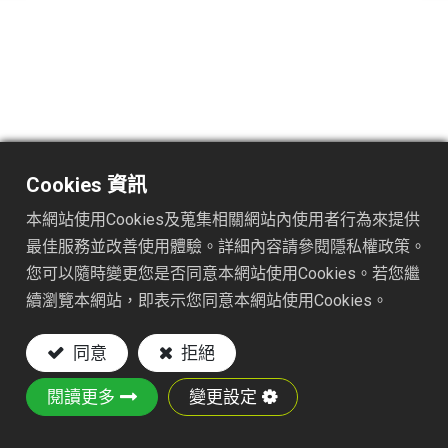
TS1715ATJ100
Cookies 資訊
DESC.
本網站使用Cookies及蒐集相關網站內使用者行為來提供
最佳服務並改善使用體驗。詳細內容請參閱隱私權政策。
15cm FRUIT PICKER W/ NYLON FAST JOINT
您可以隨時變更您是否同意本網站使用Cookies。若您繼
100"(2.5M) FAST JOINT ALUMINUM
續瀏覽本網站，即表示您同意本網站使用Cookies。
TELESCOPIC HANDLE
同意
拒絕
Key Features :
閱讀更多
Fruit picker head: Iron wire PE dipped coating
變更設定
Handle: L:55"-100"(1"-1-1/8") ALUMINUM