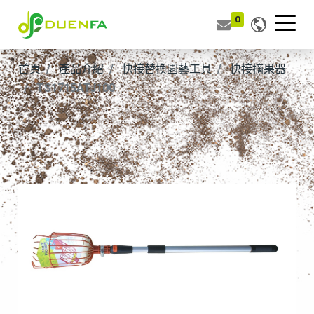
0
首頁
產品介紹
快接替換園藝工具
快接摘果器
TS1715ATJ100