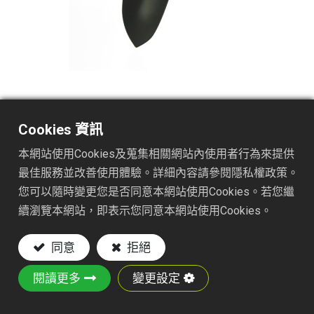
TS154-T1411
Cookies 資訊
本網站使用Cookies及蒐集相關網站內使用者行為來提供
DESC. :
最佳服務並改善使用體驗。詳細內容請參閱隱私權政策。
ONE-PIECE TROWEL
您可以隨時變更您是否同意本網站使用Cookies。若您繼
續瀏覽本網站，即表示您同意本網站使用Cookies。
Key Features:
同意
拒絕
Material: 1.0mm Iron plate
Black epoxy coated finish
閱讀更多
變更設定
SIZE: 1.0(T)x271(L)mm