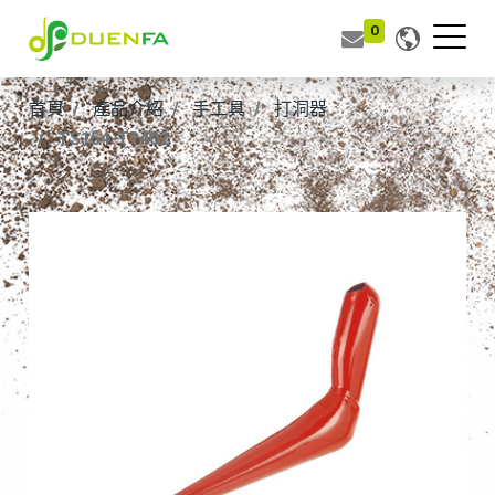
0
首頁
產品介紹
手工具
打洞器
TS154-T1402