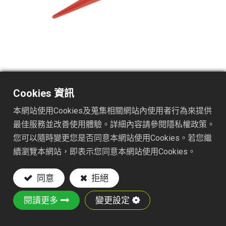
TS154-T1402
Cookies 資訊
DESC. :
本網站使用Cookies及蒐集相關網站內使用者行為來提供
ONE - PIECE DIBBER
最佳服務並改善使用體驗。詳細內容請參閱隱私權政策。
您可以隨時變更您是否同意本網站使用Cookies。若您繼
Key Features:
續瀏覽本網站，即表示您同意本網站使用Cookies。
材質:由鐵板製成
同意
拒絕
Powder-Coated Finish: Red#185C
This metal dibber has a sharp, pointy spike for
閱讀更多
變更設定
puncturing the ground to make deep precise
holes