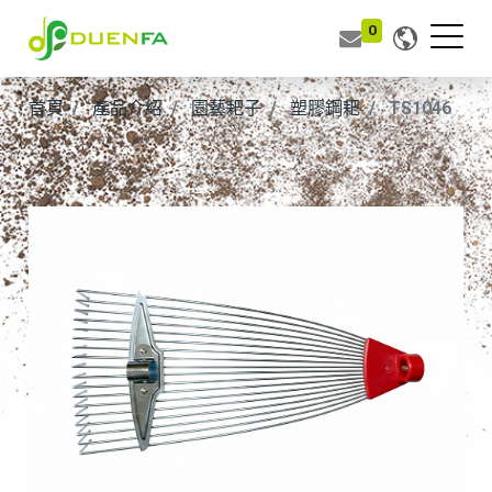
0
首頁
產品介紹
園藝耙子
塑膠鋼耙
TS1046