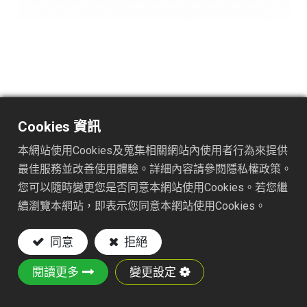
TS1046
DESC. :
Cookies 資訊
18Tx8-18" ADJUSTABLE RAKE
本網站使用Cookies及蒐集相關網站內使用者行為來提供
Key Features:
最佳服務並改善使用體驗。詳細內容請參閱隱私權政策。
您可以隨時變更您是否同意本網站使用Cookies。若您繼
Material: Steel wire tines, iron plate and ABS
續瀏覽本網站，即表示您同意本網站使用Cookies。
Zinc Plating Finish: Helps resist rust and
corrosion for extended outdoor durability.
同意
拒絕
Socket-Style Mount: Compatible
with 1" handles (handle not included)
閱讀更多
變更設定
Versatile Use: Suitable for raking leaves,
grass clippings, and light garden debris