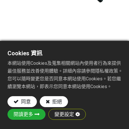
1622
DESC. :
Cookies 資訊
22Tx16-1/2" STEEL LAWN RAKE
本網站使用Cookies及蒐集相關網站內使用者行為來提供
Key Features:
最佳服務並改善使用體驗。詳細內容請參閱隱私權政策。
您可以隨時變更您是否同意本網站使用Cookies。若您繼
Material: Steel wire tines and iron plate
續瀏覽本網站，即表示您同意本網站使用Cookies。
Powder - Coated Finish: Rust-resistant
Socket-Style Mount: Compatible with 7/8"
同意
拒絕
handles (handle not included)
Versatile Use: Suitable for raking leaves,
閱讀更多
變更設定
grass clippings, and light garden debris