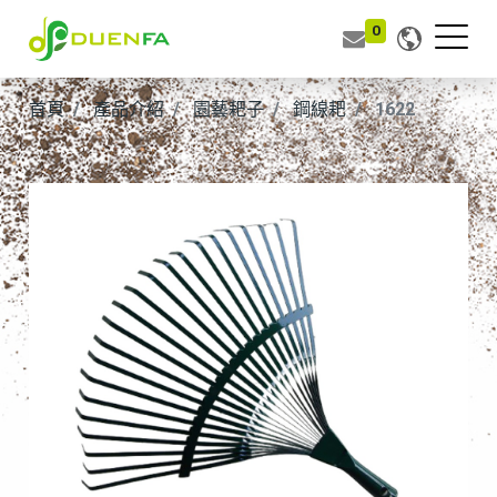
0
首頁
產品介紹
園藝耙子
鋼線耙
1622