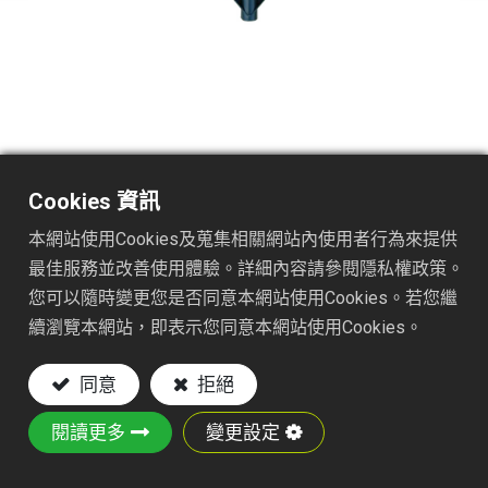
TS1613
DESC. :
Cookies 資訊
27Tx24" PLASTIC RAKE
本網站使用Cookies及蒐集相關網站內使用者行為來提供
最佳服務並改善使用體驗。詳細內容請參閱隱私權政策。
Key Features:
您可以隨時變更您是否同意本網站使用Cookies。若您繼
續瀏覽本網站，即表示您同意本網站使用Cookies。
24 IN. WIDE POLY LEAF RAKE for gathering
large amounts of leaves in fewer passes
同意
拒絕
27 TINE CONFIGURATION with closely spaced
tines for maximum performance
閱讀更多
變更設定
POLYPROPYLENE construction with weather-
resistant UV inhibitor