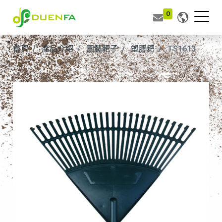
0
首頁
產品介紹
園藝耙子
塑膠耙
TS1613