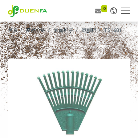
0
首頁
產品介紹
園藝耙子
塑膠耙
TS1601