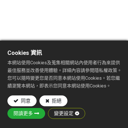
TS1601
DESC. :
Cookies 資訊
14Tx8" PLASTIC RAKE
本網站使用Cookies及蒐集相關網站內使用者行為來提供
最佳服務並改善使用體驗。詳細內容請參閱隱私權政策。
Key Features:
您可以隨時變更您是否同意本網站使用Cookies。若您繼
續瀏覽本網站，即表示您同意本網站使用Cookies。
8 IN. WIDE POLY LEAF RAKE for efficient
raking of leaves and debris.
同意
拒絕
14 TINE CONFIGURATION with closely spaced
tines for maximum performance
閱讀更多
變更設定
POLYPROPYLENE construction with weather-
resistant UV inhibitor