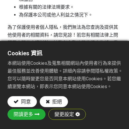
根據有關的法律法規要求。
為保護本公司或他人利益之情況下。
為了保護使用者個人隱私，我們無法為您查詢及提供其
他使用者的相關資料，請您見諒！若您有相關法律上問
題需查閱他人資料時，請務必向警政單位提出告訴，我
們將全力配合警政單位調查並提供所有相關資料，以協
Cookies 資訊
助調查及破案！
本網站使用Cookies及蒐集相關網站內使用者行為來提供
資料的蒐集與使用方式
最佳服務並改善使用體驗。詳細內容請參閱隱私權政策。
您可以隨時變更您是否同意本網站使用Cookies。若您繼
為了提昇與本站使用者最佳的互動性服務(如：問
續瀏覽本網站，即表示您同意本網站使用Cookies。
卷調查)，可能會請您提供相關個人的資料(如：電
話、住址、E-mail等相關資料)。
同意
拒絕
為提供您豐富的互動體驗，本站系統將會記錄本站
使用者瀏覽器上的服務器訊息，如：IP地址、存取
閱讀更多
變更設定
次數及點選內容等，這些訊息將作為流量分析與使
用行為調查，用以提升本站之服務品質，以便為您